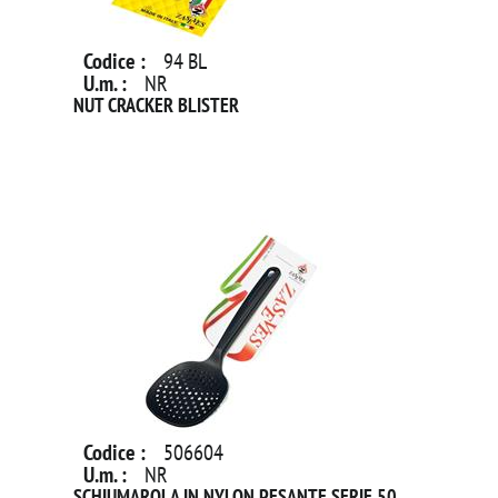
Codice :
94 BL
U.m. :
NR
NUT CRACKER BLISTER
Codice :
506604
U.m. :
NR
SCHIUMAROLA IN NYLON PESANTE SERIE 50