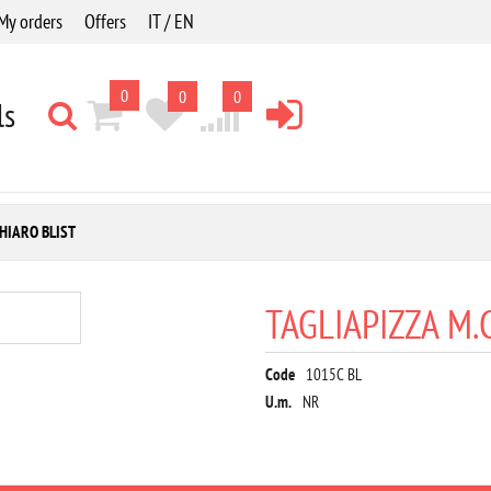
My orders
Offers
IT / EN
0
0
0
ls
HIARO BLIST
TAGLIAPIZZA M.
Code
1015C BL
U.m.
NR