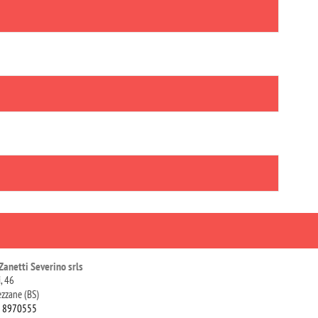
Zanetti Severino srls
i, 46
zzane (BS)
0 8970555