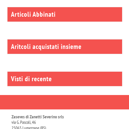
Articoli Abbinati
Aritcoli acquistati insieme
Visti di recente
Zaseves di Zanetti Severino srls
via G. Pascoli, 46
25065 Lumezzane (BS)