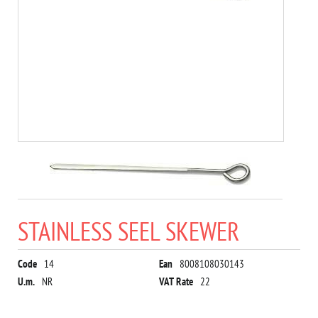
STAINLESS SEEL SKEWER
Code
14
Ean
8008108030143
U.m.
NR
VAT Rate
22