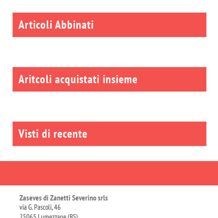
Articoli Abbinati
Aritcoli acquistati insieme
Visti di recente
Zaseves di Zanetti Severino srls
via G. Pascoli, 46
25065 Lumezzane (BS)