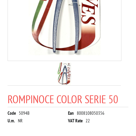
ROMPINOCE COLOR SERIE 50
Code
5094B
Ean
8008108050356
U.m.
NR
VAT Rate
22