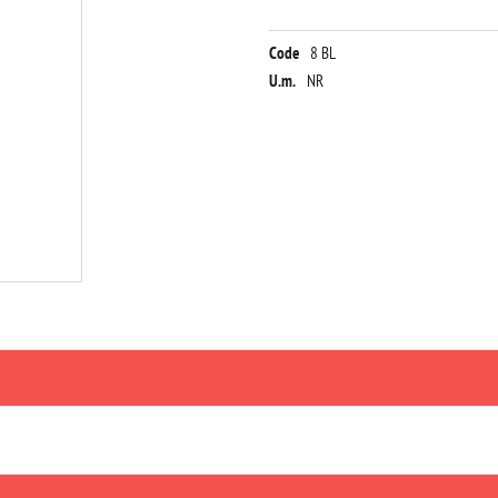
Code
8 BL
U.m.
NR