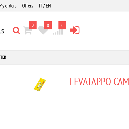
My orders
Offers
IT / EN
0
0
0
ls
STER
LEVATAPPO CAM