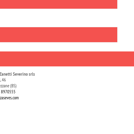
Zanetti Severino srls
i, 46
zzane (BS)
0 8970555
zaseves.com