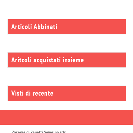
Articoli Abbinati
Aritcoli acquistati insieme
Visti di recente
Zaseves di Zanetti Severino srls