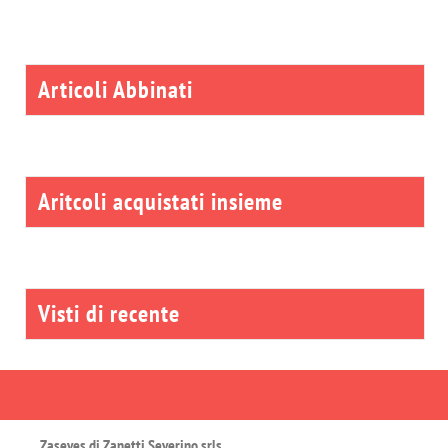
Articoli Abbinati
Aritcoli acquistati insieme
Visti di recente
Zaseves di Zanetti Severino srls