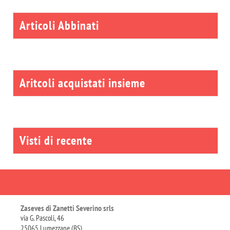
Articoli Abbinati
Aritcoli acquistati insieme
Visti di recente
Zaseves di Zanetti Severino srls
via G. Pascoli, 46
25065 Lumezzane (BS)