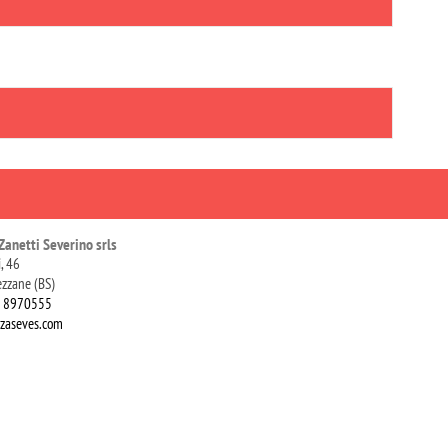
Zanetti Severino srls
i, 46
zzane (BS)
0 8970555
zaseves.com