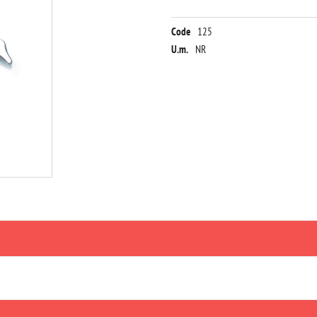
Code
125
U.m.
NR