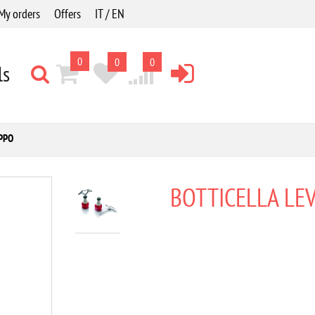
My orders
Offers
IT / EN
0
0
0
ls
PPO
BOTTICELLA LE