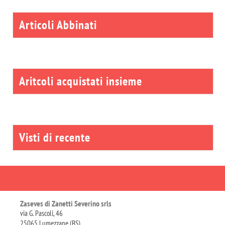
Articoli Abbinati
Aritcoli acquistati insieme
Visti di recente
Zaseves di Zanetti Severino srls
via G. Pascoli, 46
25065 Lumezzane (BS)