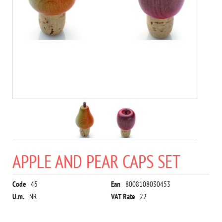
APPLE AND PEAR CAPS SET
Code
45
Ean
8008108030453
U.m.
NR
VAT Rate
22